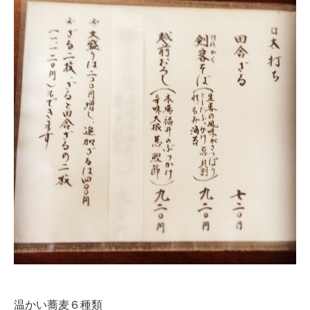
温かい蕎麦６種類