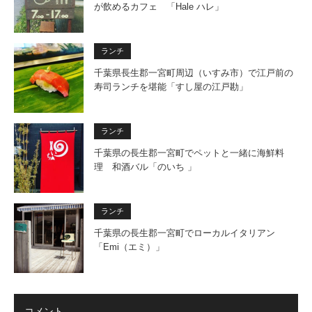
が飲めるカフェ 「Hale ハレ」
ランチ
千葉県長生郡一宮町周辺（いすみ市）で江戸前の
寿司ランチを堪能「すし屋の江戸勘」
ランチ
千葉県の長生郡一宮町でペットと一緒に海鮮料
理 和酒バル「のいち 」
ランチ
千葉県の長生郡一宮町でローカルイタリアン
「Emi（エミ）」
コメント