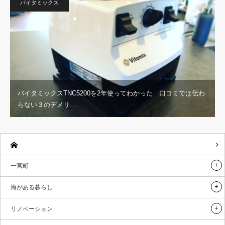
バイタミックス
バイタミックスTNC5200を2年使ってわかった 口コミでは伝わ
らない３のデメリ…
一宮町
海がある暮らし
リノベーション