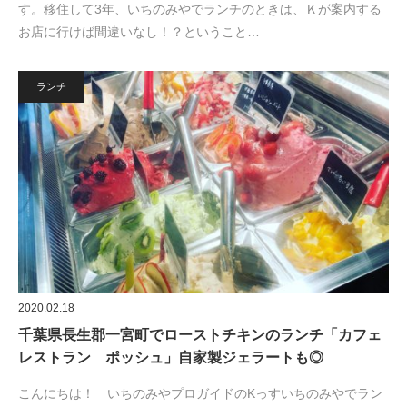
す。移住して3年、いちのみやでランチのときは、Ｋが案内する
お店に行けば間違いなし！？ということ…
ランチ
2020.02.18
千葉県長生郡一宮町でローストチキンのランチ「カフェ
レストラン ポッシュ」自家製ジェラートも◎
こんにちは！ いちのみやプロガイドのKっすいちのみやでラン