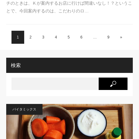
チのときは、Ｋが案内するお店に行けば間違いなし！？というこ
とで、今回案内するのは、こだわりのロ…
1
2
3
4
5
6
…
9
»
検索
バイタミックス