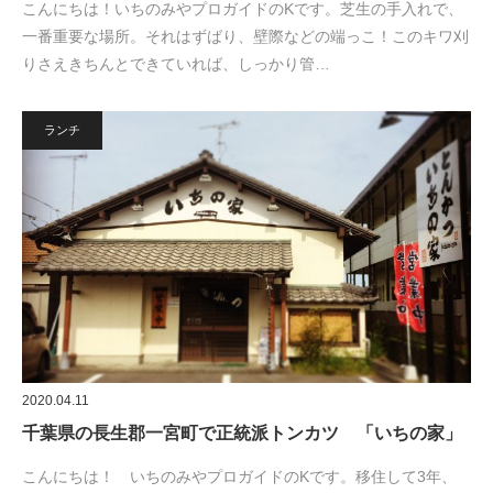
こんにちは！いちのみやプロガイドのKです。芝生の手入れで、
一番重要な場所。それはずばり、壁際などの端っこ！このキワ刈
りさえきちんとできていれば、しっかり管…
ランチ
2020.04.11
千葉県の長生郡一宮町で正統派トンカツ 「いちの家」
こんにちは！ いちのみやプロガイドのKです。移住して3年、