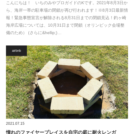
こんにちは！ いちのみやプロガイドのKです。2021年8月3日か
ら、海岸一帯の駐車場の閉鎖が再び行われます！※8月3日最新情
報！緊急事態宣言が解除される8月31日までの閉鎖見込！釣ヶ崎
海岸広場については、10月31日まで閉鎖（オリンピック会場整
備のため） (さらに&hellip;)…
airbnb
2021.07.15
憧れのファイヤープレイスを自宅の庭に耐火レンガ