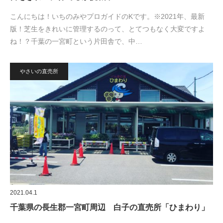
こんにちは！いちのみやプロガイドのKです。※2021年、最新
版！芝生をきれいに管理するのって、とてつもなく大変ですよ
ね！？千葉の一宮町という片田舎で、中…
やさいの直売所
2021.04.1
千葉県の長生郡一宮町周辺 白子の直売所「ひまわり」