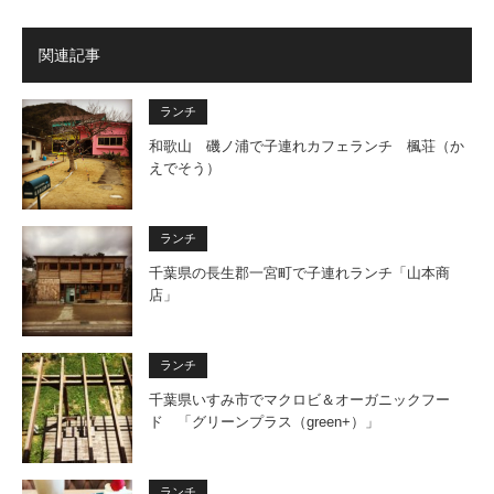
関連記事
ランチ
和歌山 磯ノ浦で子連れカフェランチ 楓荘（か
えでそう）
ランチ
千葉県の長生郡一宮町で子連れランチ「山本商
店」
ランチ
千葉県いすみ市でマクロビ＆オーガニックフー
ド 「グリーンプラス（green+）」
ランチ