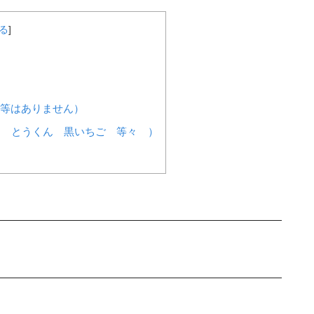
る
]
ン等はありません）
ー とうくん 黒いちご 等々 ）